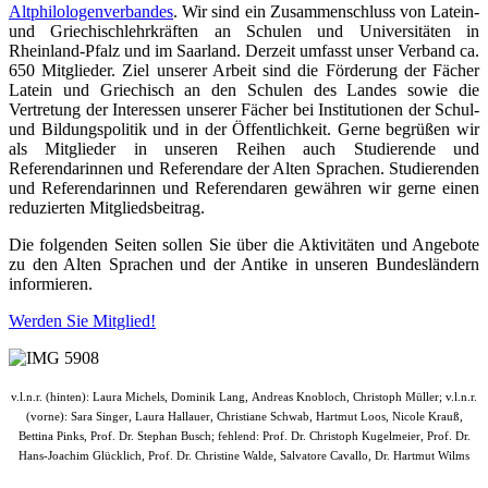
Altphilologenverbandes
. Wir sind ein Zusammenschluss von Latein-
und Griechischlehrkräften an Schulen und Universitäten in
Rheinland-Pfalz und im Saarland. Derzeit umfasst unser Verband ca.
650 Mitglieder. Ziel unserer Arbeit sind die Förderung der Fächer
Latein und Griechisch an den Schulen des Landes sowie die
Vertretung der Interessen unserer Fächer bei Institutionen der Schul-
und Bildungspolitik und in der Öffentlichkeit. Gerne begrüßen wir
als Mitglieder in unseren Reihen auch Studierende und
Referendarinnen und Referendare der Alten Sprachen. Studierenden
und Referendarinnen und Referendaren gewähren wir gerne einen
reduzierten Mitgliedsbeitrag.
Die folgenden Seiten sollen Sie über die Aktivitäten und Angebote
zu den Alten Sprachen und der Antike in unseren Bundesländern
informieren.
Werden Sie Mitglied!
v.l.n.r. (hinten): Laura Michels, Dominik Lang,
Andreas Knobloch,
Christoph Müller;
v.l.n.r.
(vorne):
Sara Singer, Laura Hallauer,
Christiane Schwab, Hartmut Loos, Nicole Krauß,
Bettina Pinks,
Prof. Dr. Stephan Busch
; fehlend:
Prof. Dr. Christoph Kugelmeier,
Prof. Dr.
Hans-Joachim Glücklich,
Prof. Dr. Christine Walde,
Salvatore Cavallo,
Dr. Hartmut Wilms