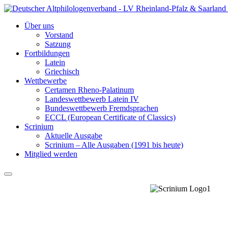
Über uns
Vorstand
Satzung
Fortbildungen
Latein
Griechisch
Wettbewerbe
Certamen Rheno-Palatinum
Landeswettbewerb Latein IV
Bundeswettbewerb Fremdsprachen
ECCL (European Certificate of Classics)
Scrinium
Aktuelle Ausgabe
Scrinium – Alle Ausgaben (1991 bis heute)
Mitglied werden