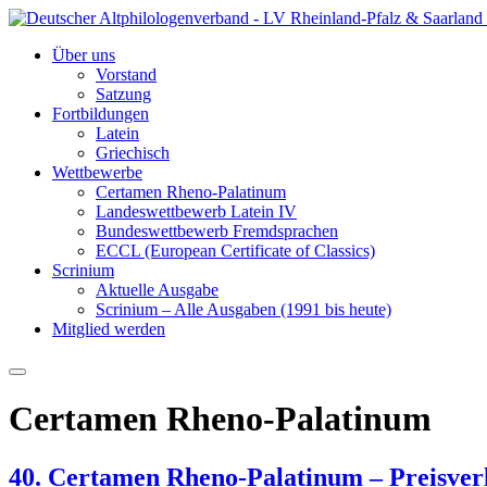
Über uns
Vorstand
Satzung
Fortbildungen
Latein
Griechisch
Wettbewerbe
Certamen Rheno-Palatinum
Landeswettbewerb Latein IV
Bundeswettbewerb Fremdsprachen
ECCL (European Certificate of Classics)
Scrinium
Aktuelle Ausgabe
Scrinium – Alle Ausgaben (1991 bis heute)
Mitglied werden
Certamen Rheno-Palatinum
40. Certamen Rheno-Palatinum – Preisver