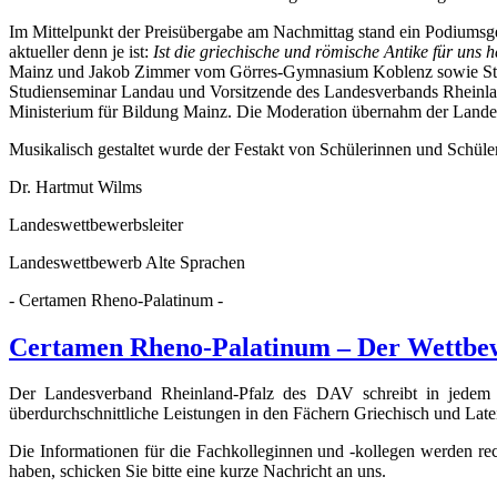
Im Mittelpunkt der Preisübergabe am Nachmittag stand ein Podiumsgesp
aktueller denn je ist:
Ist die griechische und römische Antike für uns
Mainz und Jakob Zimmer vom Görres-Gymnasium Koblenz sowie StD´ 
Studienseminar Landau und Vorsitzende des Landesverbands Rheinlan
Ministerium für Bildung Mainz. Die Moderation übernahm der Lande
Musikalisch gestaltet wurde der Festakt von Schülerinnen und Schü
Dr. Hartmut Wilms
Landeswettbewerbsleiter
Landeswettbewerb Alte Sprachen
- Certamen Rheno-Palatinum -
Certamen Rheno-Palatinum – Der Wettbe
Der Landesverband Rheinland-Pfalz des DAV schreibt in jedem 
überdurchschnittliche Leistungen in den Fächern Griechisch und Late
Die Informationen für die Fachkolleginnen und -kollegen werden rech
haben, schicken Sie bitte eine kurze Nachricht an uns.