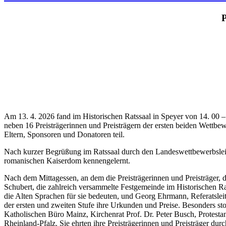
P
Am 13. 4. 2026 fand im Historischen Ratssaal in Speyer von 14. 00 –
neben 16 Preisträgerinnen und Preisträgern der ersten beiden Wettbe
Eltern, Sponsoren und Donatoren teil.
Nach kurzer Begrüßung im Ratssaal durch den Landeswettbewerbsleiter
romanischen Kaiserdom kennengelernt.
Nach dem Mittagessen, an dem die Preisträgerinnen und Preisträger, 
Schubert, die zahlreich versammelte Festgemeinde im Historischen R
die Alten Sprachen für sie bedeuten, und Georg Ehrmann, Referatslei
der ersten und zweiten Stufe ihre Urkunden und Preise. Besonders s
Katholischen Büro Mainz, Kirchenrat Prof. Dr. Peter Busch, Protes
Rheinland-Pfalz. Sie ehrten ihre Preisträgerinnen und Preisträger dur