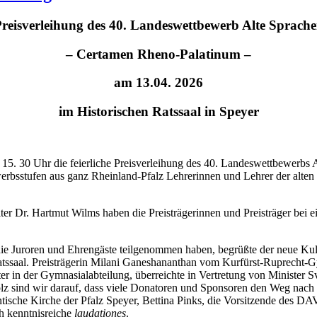
reisverleihung des 40. Landeswettbewerb Alte Sprach
– Certamen Rheno-Palatinum –
am 13.04. 2026
im Historischen Ratssaal in Speyer
 15. 30 Uhr die feierliche Preisverleihung des 40. Landeswettbewerbs
werbsstufen aus ganz Rheinland-Pfalz Lehrerinnen und Lehrer der alten
 Dr. Hartmut Wilms haben die Preisträgerinnen und Preisträger bei ei
die Juroren und Ehrengäste teilgenommen haben, begrüßte der neue Kult
atssaal. Preisträgerin Milani Ganeshananthan vom Kurfürst-Ruprecht-G
ter in der Gymnasialabteilung, überreichte in Vertretung von Minister
tolz sind wir darauf, dass viele Donatoren und Sponsoren den Weg na
tantische Kirche der Pfalz Speyer, Bettina Pinks, die Vorsitzende d
ch kenntnisreiche
laudationes
.