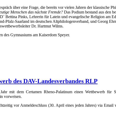
räch über eine Frage, die bereits vor vielen Jahren der klassische Phi
 heutige Menschen das nächste Fremde?
Das Podium bestand aus den b
Bettina Pinks, Lehrerin für Latein und evangelische Religion am E
d-Pfalz-Saarland im deutschen Altphilologenverband, und Georg Ehrma
swettbewerbsleiter Dr. Hartmut Wilms.
lern des Gymnasiums am Kaiserdom Speyer.
werb des DAV-Landesverbandes RLP
Jahr mit dem Certamen Rheno-Palatinum einen Wettbewerb für Sc
in vorweisen.
tzeitig vor Anmeldeschluss (30. April eines jeden Jahres) via Email ve