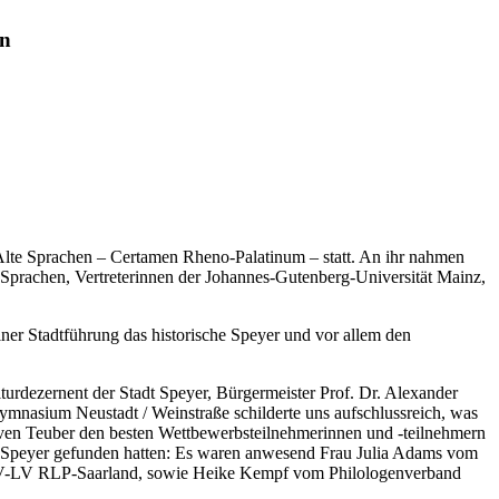
en
 Alte Sprachen – Certamen Rheno-Palatinum – statt. An ihr nahmen
 Sprachen, Vertreterinnen der Johannes-Gutenberg-Universität Mainz,
ner Stadtführung das historische Speyer und vor allem den
urdezernent der Stadt Speyer, Bürgermeister Prof. Dr. Alexander
ymnasium Neustadt / Weinstraße schilderte uns aufschlussreich, was
 Sven Teuber den besten Wettbewerbsteilnehmerinnen und -teilnehmern
ch Speyer gefunden hatten: Es waren anwesend Frau Julia Adams vom
es DAV-LV RLP-Saarland, sowie Heike Kempf vom Philologenverband