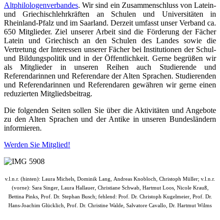
Altphilologenverbandes
. Wir sind ein Zusammenschluss von Latein-
und Griechischlehrkräften an Schulen und Universitäten in
Rheinland-Pfalz und im Saarland. Derzeit umfasst unser Verband ca.
650 Mitglieder. Ziel unserer Arbeit sind die Förderung der Fächer
Latein und Griechisch an den Schulen des Landes sowie die
Vertretung der Interessen unserer Fächer bei Institutionen der Schul-
und Bildungspolitik und in der Öffentlichkeit. Gerne begrüßen wir
als Mitglieder in unseren Reihen auch Studierende und
Referendarinnen und Referendare der Alten Sprachen. Studierenden
und Referendarinnen und Referendaren gewähren wir gerne einen
reduzierten Mitgliedsbeitrag.
Die folgenden Seiten sollen Sie über die Aktivitäten und Angebote
zu den Alten Sprachen und der Antike in unseren Bundesländern
informieren.
Werden Sie Mitglied!
v.l.n.r. (hinten): Laura Michels, Dominik Lang,
Andreas Knobloch,
Christoph Müller;
v.l.n.r.
(vorne):
Sara Singer, Laura Hallauer,
Christiane Schwab, Hartmut Loos, Nicole Krauß,
Bettina Pinks,
Prof. Dr. Stephan Busch
; fehlend:
Prof. Dr. Christoph Kugelmeier,
Prof. Dr.
Hans-Joachim Glücklich,
Prof. Dr. Christine Walde,
Salvatore Cavallo,
Dr. Hartmut Wilms