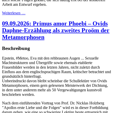
Arbeit am Entwurf ergeben.
Weiterlesen …
09.09.2026: Primus amor Phoebi – Ovids
Daphne-Erzählung als zweites Proöm der
Metamorphosen
Beschreibung
Epstein, #Metoo, Eva mit den rehbraunen Augen ... Sexuelle
Machtstrukturen und Übergriffe sowie ehemals etablierte
Frauenbilder werden in den letzten Jahren, nicht zuletzt durch
Einfluss aus dem englischsprachigen Raum, kritischer betrachtet und
grundsätzlich hinterfragt.
Unbeeindruckt davon bleibt scheinbar die Schullektüre von Ovids
Metamorphosen, einem gern gelesenen Meisterwerk der Dichtung,
in dem unter anderem mehr als 50 Vergewaltigungen kunstvoll
beschrieben werden.
Nach dem einführenden Vortrag von Prof. Dr. Nicklas Holzberg
"Apollos erste Liebe und die Folgen" wird es in dieser Fortbildung
darum gehen, wie eine so schwierige Lektüre heute ertragreich mit