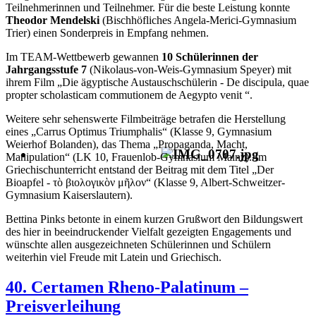
Teilnehmerinnen und Teilnehmer. Für die beste Leistung konnte
Theodor Mendelski
(Bischhöfliches Angela-Merici-Gymnasium
Trier) einen Sonderpreis in Empfang nehmen.
Im TEAM-Wettbewerb gewannen
10 Schülerinnen der
Jahrgangsstufe 7
(Nikolaus-von-Weis-Gymnasium Speyer) mit
ihrem Film „Die ägyptische Austauschschülerin - De discipula, quae
propter scholasticam commutionem de Aegypto venit “.
Weitere sehr sehenswerte Filmbeiträge betrafen die Herstellung
eines „Carrus Optimus Triumphalis“ (Klasse 9, Gymnasium
Weierhof Bolanden), das Thema „Propaganda, Macht,
Manipulation“ (LK 10, Frauenlob-Gymnasium Mainz). Im
Griechischunterricht entstand der Beitrag mit dem Titel „Der
Bioapfel - τὸ βιολογικὸν μῆλον“ (Klasse 9, Albert-Schweitzer-
Gymnasium Kaiserslautern).
Bettina Pinks betonte in einem kurzen Grußwort den Bildungswert
des hier in beeindruckender Vielfalt gezeigten Engagements und
wünschte allen ausgezeichneten Schülerinnen und Schülern
weiterhin viel Freude mit Latein und Griechisch.
40. Certamen Rheno-Palatinum –
Preisverleihung