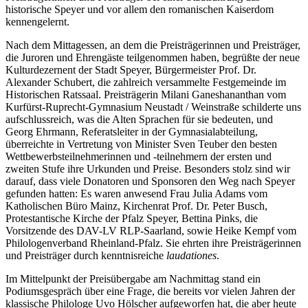
historische Speyer und vor allem den romanischen Kaiserdom
kennengelernt.
Nach dem Mittagessen, an dem die Preisträgerinnen und Preisträger,
die Juroren und Ehrengäste teilgenommen haben, begrüßte der neue
Kulturdezernent der Stadt Speyer, Bürgermeister Prof. Dr.
Alexander Schubert, die zahlreich versammelte Festgemeinde im
Historischen Ratssaal. Preisträgerin Milani Ganeshananthan vom
Kurfürst-Ruprecht-Gymnasium Neustadt / Weinstraße schilderte uns
aufschlussreich, was die Alten Sprachen für sie bedeuten, und
Georg Ehrmann, Referatsleiter in der Gymnasialabteilung,
überreichte in Vertretung von Minister Sven Teuber den besten
Wettbewerbsteilnehmerinnen und -teilnehmern der ersten und
zweiten Stufe ihre Urkunden und Preise. Besonders stolz sind wir
darauf, dass viele Donatoren und Sponsoren den Weg nach Speyer
gefunden hatten: Es waren anwesend Frau Julia Adams vom
Katholischen Büro Mainz, Kirchenrat Prof. Dr. Peter Busch,
Protestantische Kirche der Pfalz Speyer, Bettina Pinks, die
Vorsitzende des DAV-LV RLP-Saarland, sowie Heike Kempf vom
Philologenverband Rheinland-Pfalz. Sie ehrten ihre Preisträgerinnen
und Preisträger durch kenntnisreiche
laudationes
.
Im Mittelpunkt der Preisübergabe am Nachmittag stand ein
Podiumsgespräch über eine Frage, die bereits vor vielen Jahren der
klassische Philologe Uvo Hölscher aufgeworfen hat, die aber heute