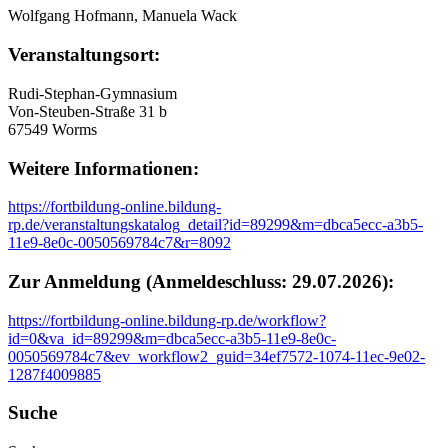
Wolfgang Hofmann, Manuela Wack
Veranstaltungsort:
Rudi-Stephan-Gymnasium
Von-Steuben-Straße 31 b
67549 Worms
Weitere Informationen:
https://fortbildung-online.bildung-
rp.de/veranstaltungskatalog_detail?id=89299&m=dbca5ecc-a3b5-
11e9-8e0c-0050569784c7&r=8092
Zur Anmeldung (Anmeldeschluss: 29.07.2026):
https://fortbildung-online.bildung-rp.de/workflow?
id=0&va_id=89299&m=dbca5ecc-a3b5-11e9-8e0c-
0050569784c7&ev_workflow2_guid=34ef7572-1074-11ec-9e02-
1287f4009885
Suche