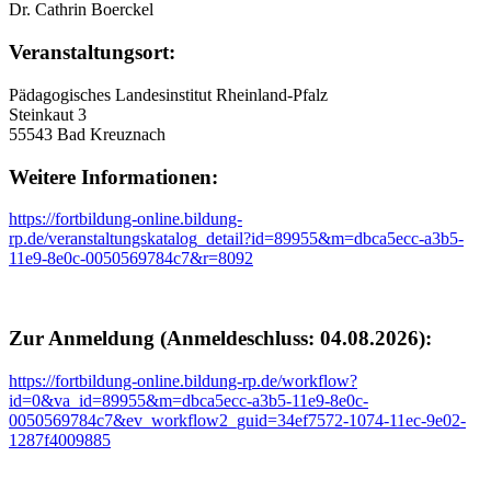
Dr. Cathrin Boerckel
Veranstaltungsort:
Pädagogisches Landesinstitut Rheinland-Pfalz
Steinkaut 3
55543 Bad Kreuznach
Weitere Informationen:
https://fortbildung-online.bildung-
rp.de/veranstaltungskatalog_detail?id=89955&m=dbca5ecc-a3b5-
11e9-8e0c-0050569784c7&r=8092
Zur Anmeldung (Anmeldeschluss: 04.08.2026):
https://fortbildung-online.bildung-rp.de/workflow?
id=0&va_id=89955&m=dbca5ecc-a3b5-11e9-8e0c-
0050569784c7&ev_workflow2_guid=34ef7572-1074-11ec-9e02-
1287f4009885