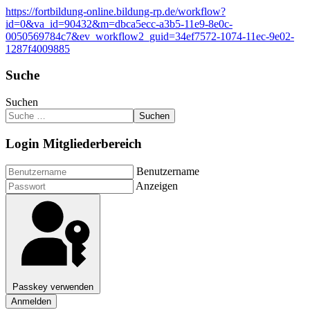
https://fortbildung-online.bildung-rp.de/workflow?
id=0&va_id=90432&m=dbca5ecc-a3b5-11e9-8e0c-
0050569784c7&ev_workflow2_guid=34ef7572-1074-11ec-9e02-
1287f4009885
Suche
Suchen
Suchen
Login Mitgliederbereich
Benutzername
Anzeigen
Passkey verwenden
Anmelden