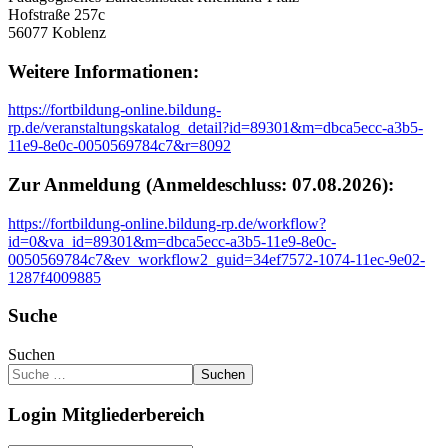
Hofstraße 257c
56077 Koblenz
Weitere Informationen:
https://fortbildung-online.bildung-
rp.de/veranstaltungskatalog_detail?id=89301&m=dbca5ecc-a3b5-
11e9-8e0c-0050569784c7&r=8092
Zur Anmeldung (Anmeldeschluss: 07.08.2026):
https://fortbildung-online.bildung-rp.de/workflow?
id=0&va_id=89301&m=dbca5ecc-a3b5-11e9-8e0c-
0050569784c7&ev_workflow2_guid=34ef7572-1074-11ec-9e02-
1287f4009885
Suche
Suchen
Suchen
Login Mitgliederbereich