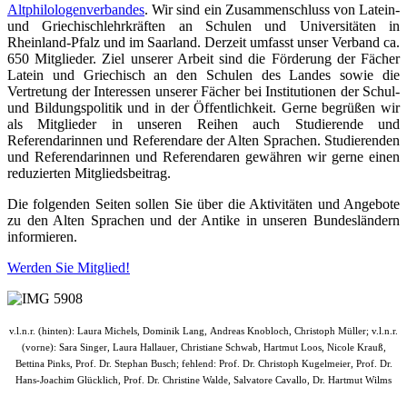
Altphilologenverbandes
. Wir sind ein Zusammenschluss von Latein-
und Griechischlehrkräften an Schulen und Universitäten in
Rheinland-Pfalz und im Saarland. Derzeit umfasst unser Verband ca.
650 Mitglieder. Ziel unserer Arbeit sind die Förderung der Fächer
Latein und Griechisch an den Schulen des Landes sowie die
Vertretung der Interessen unserer Fächer bei Institutionen der Schul-
und Bildungspolitik und in der Öffentlichkeit. Gerne begrüßen wir
als Mitglieder in unseren Reihen auch Studierende und
Referendarinnen und Referendare der Alten Sprachen. Studierenden
und Referendarinnen und Referendaren gewähren wir gerne einen
reduzierten Mitgliedsbeitrag.
Die folgenden Seiten sollen Sie über die Aktivitäten und Angebote
zu den Alten Sprachen und der Antike in unseren Bundesländern
informieren.
Werden Sie Mitglied!
v.l.n.r. (hinten): Laura Michels, Dominik Lang,
Andreas Knobloch,
Christoph Müller;
v.l.n.r.
(vorne):
Sara Singer, Laura Hallauer,
Christiane Schwab, Hartmut Loos, Nicole Krauß,
Bettina Pinks,
Prof. Dr. Stephan Busch
; fehlend:
Prof. Dr. Christoph Kugelmeier,
Prof. Dr.
Hans-Joachim Glücklich,
Prof. Dr. Christine Walde,
Salvatore Cavallo,
Dr. Hartmut Wilms